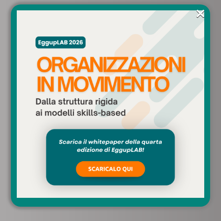
×
1.600+
Item unici