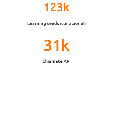
123k
Learning seeds ispirazionali
31k
Chiamate API