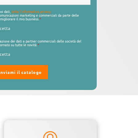
uoi dati,
letta l'informativa privacy
 comunicazioni marketing e commerciali da parte delle
migliorare il mio business.
*
cetta
azione dei dati a partner commerciali delle società del
ornato su tutte le novità.
*
cetta