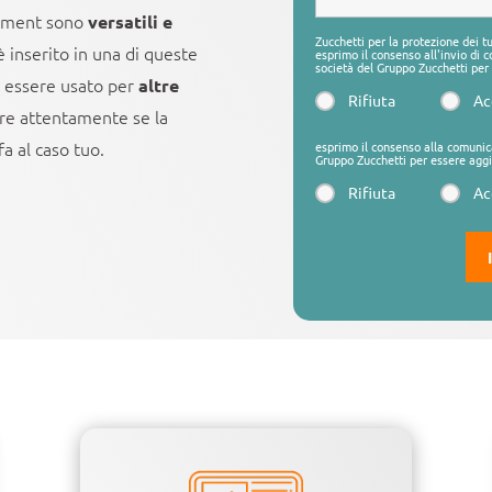
essment sono
versatili e
Zucchetti per la protezione dei t
 inserito in una di queste
esprimo il consenso all'invio di
società del Gruppo Zucchetti per 
 essere usato per
altre
Rifiuta
Ac
are attentamente se la
a al caso tuo.
esprimo il consenso alla comunic
Gruppo Zucchetti per essere aggi
Rifiuta
Ac