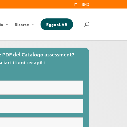
IT
ENG
ia
Risorse
EggupLAB
ne PDF del Catalogo assessment?
ciaci i tuoi recapiti