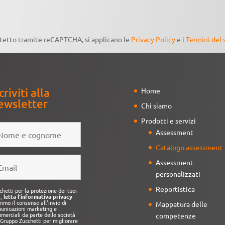
otetto tramite reCAPTCHA, si applicano le
Privacy Policy
e i
Termini del 
criviti alla
Home
ewsletter
Chi siamo
Prodotti e servizi
Assessment
Catalogo assessment
Assessment
personalizzati
Reportistica
chetti per la protezione dei tuoi
i,
letta l'informativa privacy
rimo il consenso all'invio di
Mappatura delle
unicazioni marketing e
merciali da parte delle società
competenze
 Gruppo Zucchetti per migliorare