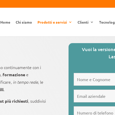
Home
Chi siamo
Prodotti e servizi
Clienti
Tecnolog
Vuoi la versio
Las
amo continuamente con i
,
e
e
formazione
ificare,
, le
in tempo reale
.
ill
, suddivisi
st più richiesti