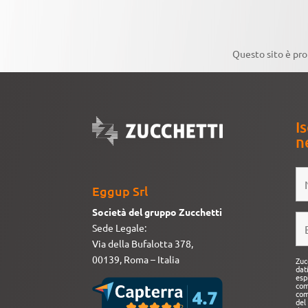
Questo sito è pr
Is
n
Eggup Srl
Società del gruppo Zucchetti
Sede Legale:
Via della Bufalotta 378,
00139, Roma – Italia
Zuc
dat
esp
com
com
del