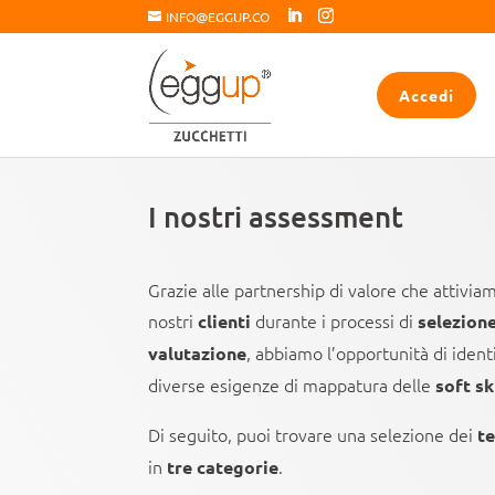
INFO@EGGUP.CO
Accedi
I nostri assessment
Grazie alle partnership di valore che attivi
nostri
durante i processi di
c
lienti
selezion
, abbiamo l’opportunità di ident
valutazione
diverse esigenze di mappatura delle
soft sk
Di seguito, puoi trovare una selezione dei
te
in
.
tre categorie