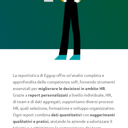
La reportistica di Eggup offre un’analisi completa e
approfondita delle competenze soft, fornendo strumenti
essenziali per
migliorare le decisioni in ambito HR
.
Grazie a
report personalizzati
a livello individuale, HR,
di team e di dati aggregati, supportiamo diversi processi
HR, quali selezione, formazione e sviluppo organizzativo.
Ogni report combina
dati quantitativi
con
suggerimenti
qualitativi e pratici
, aiutando le aziende a valorizzare il
talento e a ottimizzare la composizione dei team.