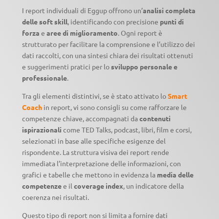
I report individuali di Eggup offrono un’
analisi completa
delle soft skill
, identificando con precisione
punti di
forza
e
aree di miglioramento
. Ogni report è
strutturato per facilitare la comprensione e l’utilizzo dei
dati raccolti, con una sintesi chiara dei risultati ottenuti
e suggerimenti pratici per lo
sviluppo personale e
professionale
.
Tra gli elementi distintivi, se è stato attivato lo
Smart
Coach
in report, vi sono consigli su come rafforzare le
competenze chiave, accompagnati da
contenuti
ispirazionali
come TED Talks, podcast, libri, film e corsi,
selezionati in base alle specifiche esigenze del
rispondente. La struttura visiva dei report rende
immediata l’interpretazione delle informazioni, con
grafici e tabelle che mettono in evidenza la
media delle
competenze
e il
coverage index
, un indicatore della
coerenza nei risultati.
Questo tipo di report non si limita a fornire dati