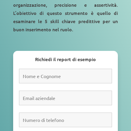
organizzazione
,
precisione
e
assertività
.
L’obiettivo di questo strumento è quello di
esaminare le 5 skill chiave predittive per un
buon inserimento nel ruolo.
Richiedi il report di esempio