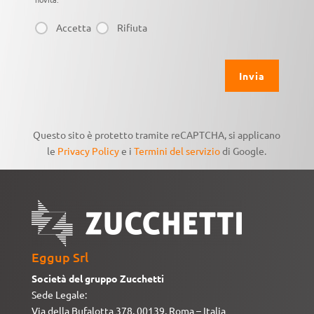
Accetta
Rifiuta
Questo sito è protetto tramite reCAPTCHA, si applicano
le
Privacy Policy
e i
Termini del servizio
di Google.
Eggup Srl
Società del gruppo Zucchetti
Sede Legale:
Via della Bufalotta 378, 00139, Roma – Italia