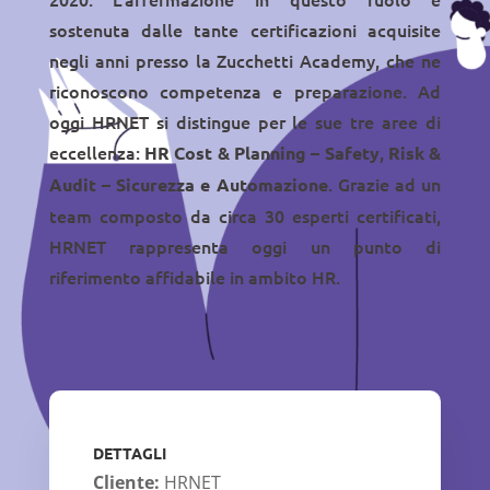
sostenuta dalle tante certificazioni acquisite
negli anni presso la Zucchetti Academy, che ne
riconoscono competenza e preparazione. Ad
oggi HRNET si distingue per le sue tre aree di
eccellenza:
,
HR Cost & Planning – Safety
Risk &
. Grazie ad un
Audit – Sicurezza e Automazione
team composto da circa 30 esperti certificati,
HRNET rappresenta oggi un punto di
riferimento affidabile in ambito HR.
DETTAGLI
Cliente:
HRNET