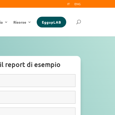
IT
ENG
ia
Risorse
EggupLAB
 il report di esempio