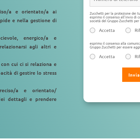
iso/a e orientato/a ai
Zucchetti per la protezione dei t
esprimo il consenso all'invio di
apide e nella gestione di
società del Gruppo Zucchetti per 
Accetta
Ri
cievole, energico/a e
esprimo il consenso alla comunic
elazionarsi agli altri e
Gruppo Zucchetti per essere aggi
Accetta
Ri
 con cui ci si relaziona e
cità di gestire lo stress
reciso/a e orientato/
dei dettagli e prendere