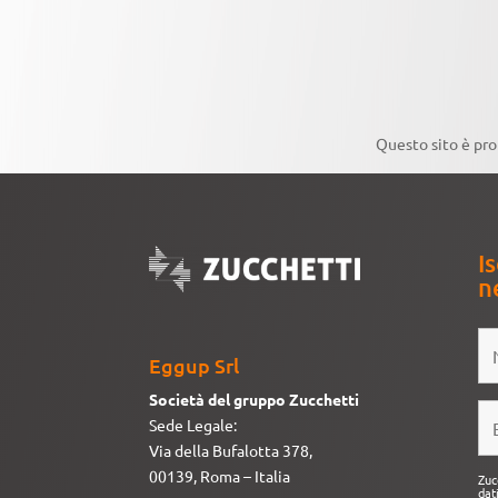
Questo sito è pr
Is
n
Eggup Srl
Società del gruppo Zucchetti
Sede Legale:
Via della Bufalotta 378,
00139, Roma – Italia
Zuc
dat