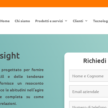
Home
Chi siamo
Prodotti e servizi
Clienti
Tecnolog
nsight
Richiedi
è progettato per fornire
kill e delle tendenze
fornisce un resoconto
e le abitudini nell’agire
ione completa su come
relazioni.