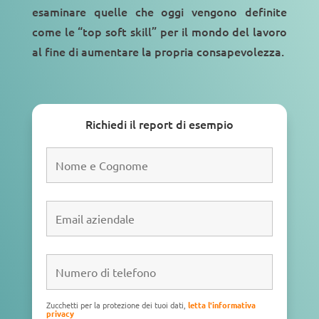
esaminare quelle che oggi vengono definite
come le “
top soft skill
” per il
mondo del lavoro
al fine di aumentare la propria consapevolezza.
Richiedi il report di esempio
Zucchetti per la protezione dei tuoi dati,
letta l'informativa
privacy