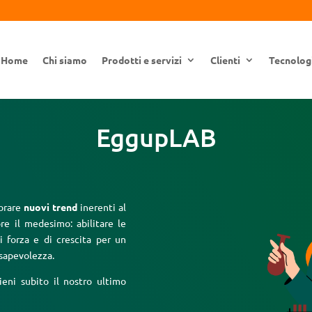
Home
Chi siamo
Prodotti e servizi
Clienti
Tecnolog
EggupLAB
lorare
nuovi trend
inerenti al
re il medesimo: abilitare le
i forza e di crescita per un
nsapevolezza.
eni subito il nostro ultimo