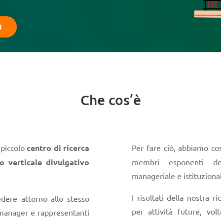
I
Che cos’è
 piccolo
centro di ricerca
Per fare ciò, abbiamo co
o verticale divulgativo
membri esponenti del
manageriale e istituziona
I risultati della nostra 
edere attorno allo stesso
per attività future, vo
 manager e rappresentanti