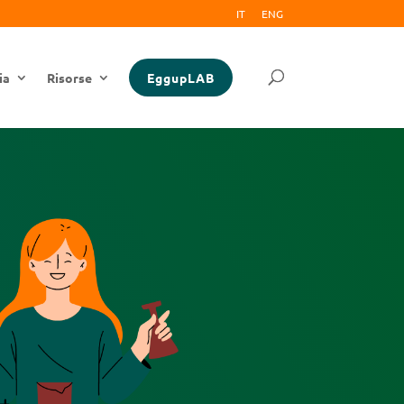
IT
ENG
ia
Risorse
EggupLAB