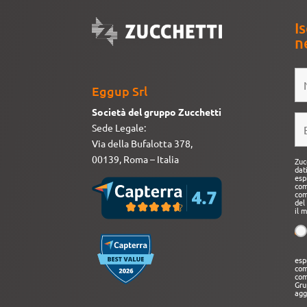
Is
n
Eggup Srl
Società del gruppo Zucchetti
Sede Legale:
Via della Bufalotta 378,
00139, Roma – Italia
Zuc
dat
esp
com
com
del
il 
esp
com
com
Gru
agg