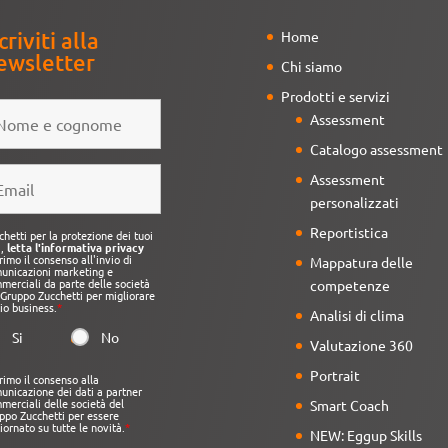
criviti alla
Home
ewsletter
Chi siamo
Prodotti e servizi
Assessment
Catalogo assessment
Assessment
personalizzati
Reportistica
chetti per la protezione dei tuoi
i,
letta l'informativa privacy
rimo il consenso all'invio di
Mappatura delle
unicazioni marketing e
merciali da parte delle società
competenze
 Gruppo Zucchetti per migliorare
mio business.
*
Analisi di clima
Si
No
Valutazione 360
Portrait
rimo il consenso alla
unicazione dei dati a partner
merciali delle società del
Smart Coach
ppo Zucchetti per essere
iornato su tutte le novità.
*
NEW: Eggup Skills