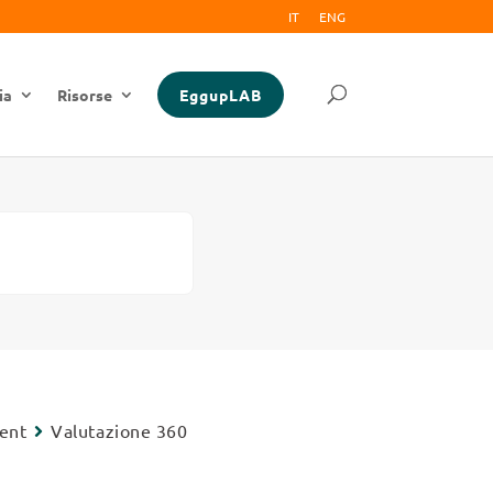
IT
ENG
ia
Risorse
EggupLAB
ment
Valutazione 360