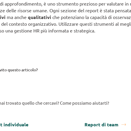
i approfondimento, è uno strumento prezioso per valutare in 
e delle risorse umane. Ogni sezione del report è stata pensata
ivi
ma anche
qualitativi
che potenziano la capacità di osservaz
o del contesto organizzativo. Utilizzare questi strumenti al megl
so una gestione HR più informata e strategica.
rvito questo articolo?
ai trovato quello che cercavi? Come possiamo aiutarti?
t individuale
Report di team