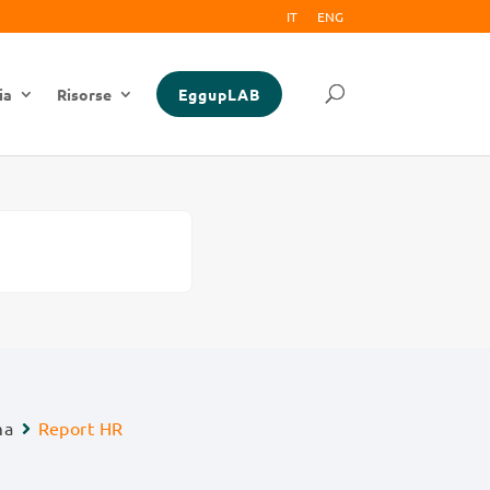
IT
ENG
ia
Risorse
EggupLAB
ma
Report HR