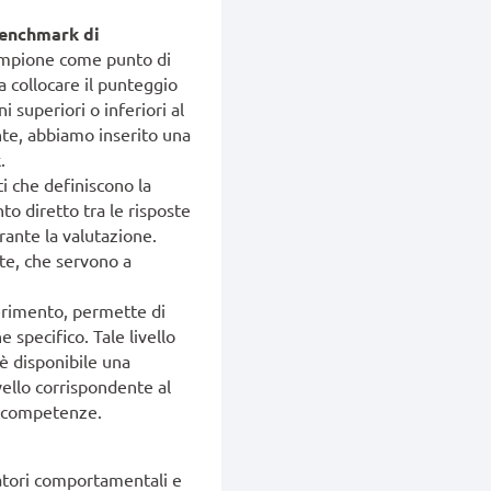
enchmark di
campione come punto di
a collocare il punteggio
 superiori o inferiori al
nte, abbiamo inserito una
.
ti che definiscono la
o diretto tra le risposte
rante la valutazione.
e, che servono a
erimento, permette di
 specifico. Tale livello
 è disponibile una
vello corrispondente al
le competenze.
icatori comportamentali e