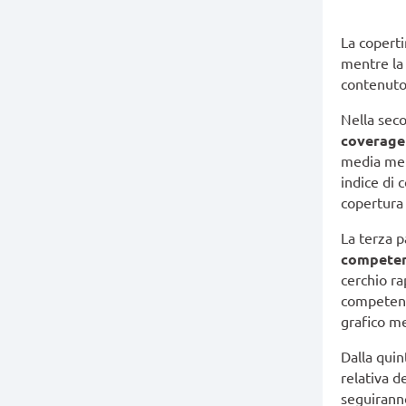
La coperti
mentre la 
contenuto
Nella sec
coverage
media meno
indice di c
copertura 
La terza p
compete
cerchio ra
competenze
grafico me
Dalla quin
relativa d
seguirann