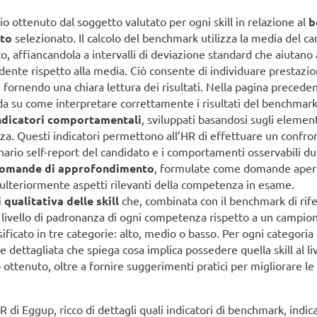
io ottenuto dal soggetto valutato per ogni skill in relazione al
b
nto
selezionato. Il calcolo del benchmark utilizza la media del 
o, affiancandola a intervalli di deviazione standard che aiutano 
dente rispetto alla media. Ciò consente di individuare prestazioni
fornendo una chiara lettura dei risultati. Nella pagina precede
a su come interpretare correttamente i risultati del benchmark
ndicatori comportamentali
, sviluppati basandosi sugli elemen
. Questi indicatori permettono all’HR di effettuare un confront
nario self-report del candidato e i comportamenti osservabili du
omande di approfondimento
, formulate come domande apert
ulteriormente aspetti rilevanti della competenza in esame.
i qualitativa delle skill
che, combinata con il benchmark di rif
l livello di padronanza di ogni competenza rispetto a un campione
sificato in tre categorie: alto, medio o basso. Per ogni categoria
e dettagliata che spiega cosa implica possedere quella skill al li
ottenuto, oltre a fornire suggerimenti pratici per migliorare 
HR di Eggup, ricco di dettagli quali indicatori di benchmark, ind