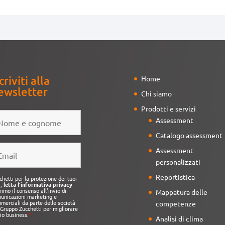
criviti alla
Home
ewsletter
Chi siamo
Prodotti e servizi
Assessment
Catalogo assessment
Assessment
personalizzati
Reportistica
chetti per la protezione dei tuoi
i,
letta l'informativa privacy
rimo il consenso all'invio di
Mappatura delle
unicazioni marketing e
merciali da parte delle società
competenze
 Gruppo Zucchetti per migliorare
mio business.
*
Analisi di clima