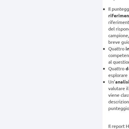
Il puntegg
riferime
riferiment
del rispon
campione, 
breve guid
Quattro
i
competenza
al questio
Quattro
d
esplorare 
Un’
analis
valutare i
viene clas
descrizion
punteggio 
Il report 