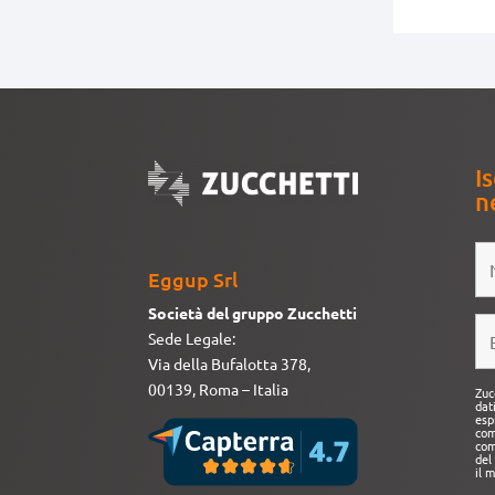
Is
n
Eggup Srl
Società del gruppo Zucchetti
Sede Legale:
Via della Bufalotta 378,
00139, Roma – Italia
Zuc
dat
esp
com
com
del
il 