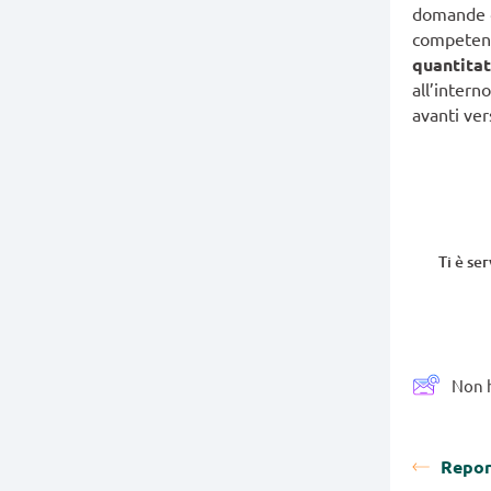
domande d
competenz
quantitat
all’intern
avanti ver
Ti è se
Non h
Repor