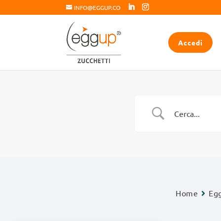
INFO@EGGUP.CO
Accedi
Home
Eg