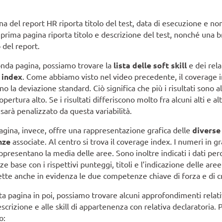
na del report HR riporta titolo del test, data di esecuzione e n
prima pagina riporta titolo e descrizione del test, nonché una 
 del report.
onda pagina, possiamo trovare la
lista delle soft skill
e dei rela
 index
. Come abbiamo visto nel video precedente, il coverage in
 la deviazione standard. Ciò significa che più i risultati sono alti
opertura alto. Se i risultati differiscono molto fra alcuni alti e alt
sarà penalizzato da questa variabilità.
agina, invece, offre una rappresentazione grafica delle
diverse
nze
associate. Al centro si trova il coverage index. I numeri in gr
ppresentano la media delle aree. Sono inoltre indicati i dati perc
 base con i rispettivi punteggi, titoli e l’indicazione delle aree
tte anche in evidenza le due competenze chiave di forza e di cr
ta pagina in poi, possiamo trovare alcuni approfondimenti relati
escrizione e alle skill di appartenenza con relativa declaratoria. P
o: