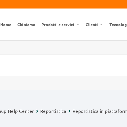
Home
Chi siamo
Prodotti e servizi
Clienti
Tecnolog
gup Help Center
Reportistica
Reportistica in piattafor